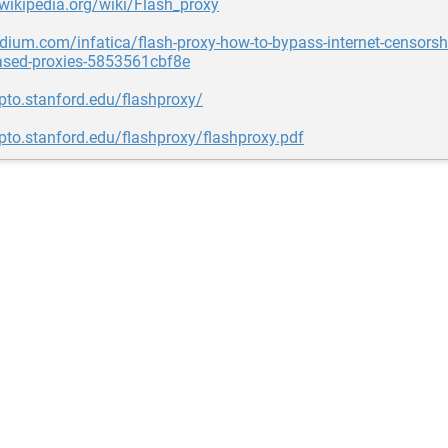
.wikipedia.org/wiki/Flash_proxy
dium.com/infatica/flash-proxy-how-to-bypass-internet-censorsh
ased-proxies-5853561cbf8e
ypto.stanford.edu/flashproxy/
ypto.stanford.edu/flashproxy/flashproxy.pdf