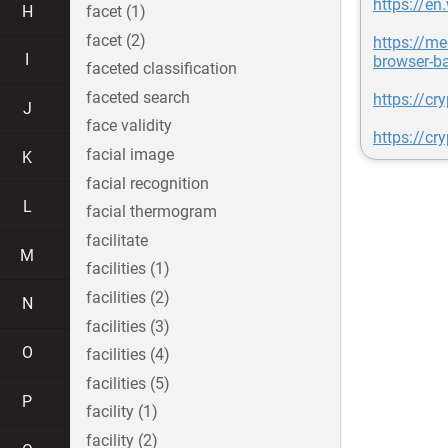
https://en
H
facet (1)
facet (2)
https://me
I
browser-b
faceted classification
faceted search
https://cr
J
face validity
https://cr
facial image
K
facial recognition
L
facial thermogram
facilitate
M
facilities (1)
facilities (2)
N
facilities (3)
O
facilities (4)
facilities (5)
P
facility (1)
facility (2)