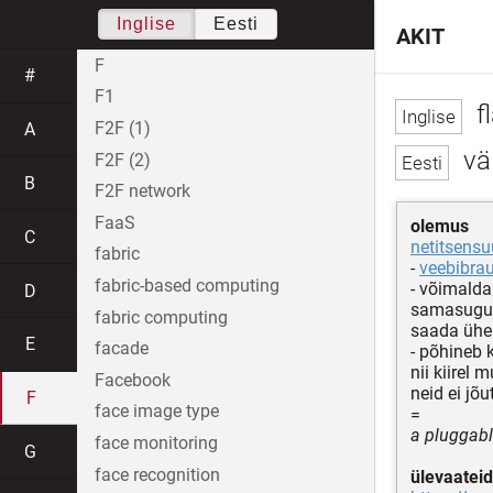
Inglise
Eesti
AKIT
F
#
F1
f
F2F (1)
A
vä
F2F (2)
B
F2F network
FaaS
olemus
C
netitsensu
fabric
-
veebibrau
fabric-based computing
- võimalda
D
samasugus
fabric computing
saada üh
E
facade
- põhineb 
nii kiirel 
Facebook
neid ei jõu
F
face image type
=
a pluggabl
face monitoring
G
face recognition
ülevaateid