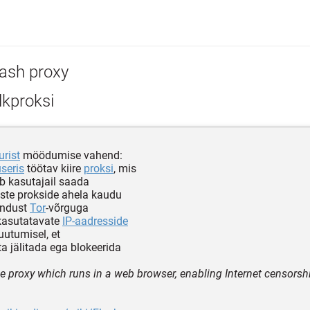
lash proxy
lkproksi
urist
möödumise vahend:
seris
töötav kiire
proksi
, mis
b kasutajail saada
te prokside ahela kaudu
endust
Tor
-võrguga
kasutatavate
IP-aadresside
muutumisel, et
ta jälitada ega blokeerida
e proxy which runs in a web browser, enabling Internet censors