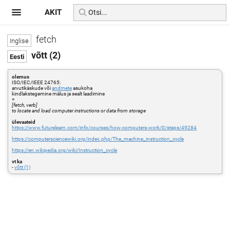
AKIT
fetch
võtt (2)
olemus
ISO/IEC/IEEE 24765:
arvutikäskude või
andmete
asukoha
kindlakstegemine mälus ja sealt laadimine
=
[fetch, verb]
to locate and load computer instructions or data from storage
ülevaateid
https://www.futurelearn.com/info/courses/how-computers-work/0/steps/49284
https://computersciencewiki.org/index.php/The_machine_instruction_cycle
https://en.wikipedia.org/wiki/Instruction_cycle
vt ka
-
võtt (1)