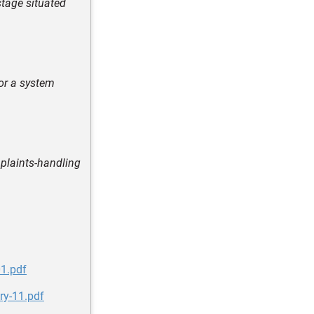
stage situated
 or a system
mplaints-handling
1.pdf
ry-11.pdf