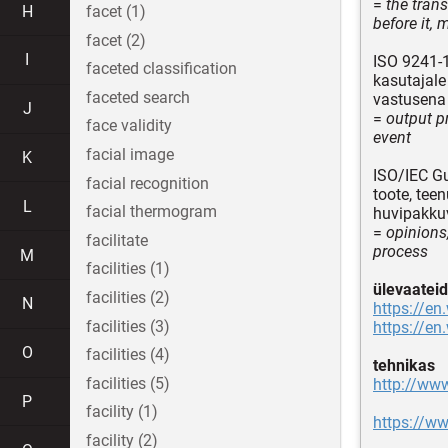
=
the tran
H
facet (1)
before it,
facet (2)
I
ISO 9241-
faceted classification
kasutajale
faceted search
vastusena
J
=
output pr
face validity
event
facial image
K
ISO/IEC Gu
facial recognition
toote, tee
L
facial thermogram
huvipakku
=
opinions
facilitate
process
M
facilities (1)
ülevaateid
facilities (2)
N
https://en
facilities (3)
https://en
O
facilities (4)
tehnikas
facilities (5)
http://ww
P
facility (1)
https://w
facility (2)