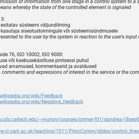
smission of information from one stage in a control system to a 
 means whereby the state of the controlled element is signaled
13:
 esitatav süsteemi väljundilming
 kasutaja sisestustoimingule või süsteemisündmusele
esented to the user by the system in reaction to the user's input
ide 76, ISO 10002, ISO 9000:
nuse või kaebusekäsitluse protsessi puhul
vad arvamused, kommentaarid ja avaldused
, comments and expressions of interest in the service or the co
.wikipedia.org/wiki/Feedback
.wikipedia.org/wiki/Negative_feedback
w.cds.caltech.edu/~murray/courses/primer-f01/dandrea-18sep0
ww.cl.cam.ac.uk/teaching/1011/PrincComm/slides/control_theo