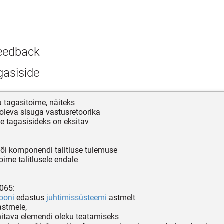
eedback
gasiside
 tagasitoime, näiteks
 oleva sisuga vastusretoorika
 tagasisideks on eksitav
õi komponendi talitluse tulemuse
oime talitlusele endale
065:
ooni
edastus
juhtimissüsteemi
astmelt
astmele,
itava elemendi oleku teatamiseks