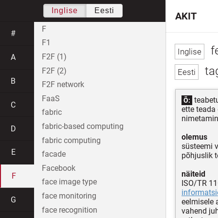
Inglise
Eesti
AKIT
F
#
F1
f
F2F (1)
A
ta
F2F (2)
B
F2F network
FaaS
teabetu
Õ:
C
ette teada
fabric
nimetamine
fabric-based computing
D
olemus
fabric computing
süsteemi v
E
facade
põhjuslik t
Facebook
näiteid
F
face image type
ISO/TR 11
informatsi
face monitoring
G
eelmisele 
face recognition
vahend juh