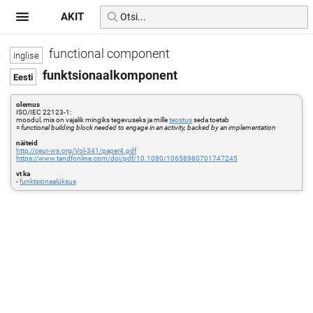
AKIT
functional component
funktsionaalkomponent
olemus
ISO/IEC 22123-1:
moodul, mis on vajalik mingiks tegevuseks ja mille
teostus
seda toetab
=
functional building block needed to engage in an activity, backed by an implementation
näiteid
http://ceur-ws.org/Vol-341/paper4.pdf
https://www.tandfonline.com/doi/pdf/10.1080/10658980701747245
vt ka
-
funktsionaalüksus