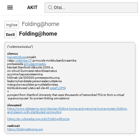
AKIT
Folding@home
Folding@home
("voltimine kodus")
olemus
hajustöötluse
projekt
valgu
voltimise (2)
ja muude molekulaardünaamika
protsesside
simuleerimiseks
,
käivitati Stanfordi Ülikoolis 2000.a,
on olnud Guinnessi rekordiraamatus
suurima hajussüsteemina,
hõlmab üle 500000 protsessorituuma,
lisaks tuhandetele personaalarvutitele ka
mängukonsoolides ja nutitelefonides,
töötluskiirused ulatuvad üle 40
peta
FLOPS
i
=
a project from Stanford University that uses thousands of networked PCs to form a virtual
'supercomputer' for protein folding simulations
ülevaateid
https://www.slideserve.com/damian/folding-home-and-genome-home-protein-folding-
and-design-with-distributed-computing
https://en.wikipedia.org/wiki/Folding@home
veebisait
https://foldingathome.org