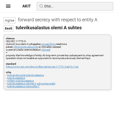
AKIT
forward secrecy with respect to entity A
tulevikusalastus olemi A suhtes
olemus
ISO/IEC 11770-3:
olukord, kus olemi A pikaajalise
privaatvõtme
teadmine
pärast
võtme kokkuleppimist
ei võimalda vastasel
uuesti arvutada varemtuletatud
võtmeid
=
property that knowledge of entity A’s long-term private key subsequent to a key agreement
operation does not enable an opponent to recompute previously derived keys
standard
https://www.iso.org/obp/ui/#iso:std:iso-iec:11770:-3:ed-3:v1:en
vt ka
-
kolmanda poole tulevikusalastus
-
tulevikusalastus
-
mõlem-tulevikusalastus
-
tulevikusalastus olemite A ja B suhtes eraldi
-
tulevikusalastus perioodiks T