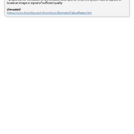
locate an image or signal of sufficient quality
ülevaateid
https://www.bromba.com/knowhow/BiometricFailureRates.htm