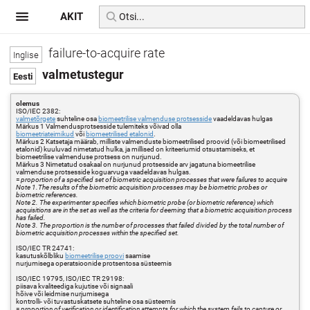
AKIT
failure-to-acquire rate
valmetustegur
olemus
ISO/IEC 2382:
valmetõrgete
suhteline osa
biomeetrilise valmenduse protsesside
vaadeldavas hulgas
Märkus 1 Valmendusprotsesside tulemiteks võivad olla
biomeetriateimikud
või
biomeetrilised etalonid
.
Märkus 2 Katsetaja määrab, milliste valmenduste biomeetrilised proovid (või biomeetrilised
etalonid) kuuluvad nimetatud hulka, ja millised on kriteeriumid otsustamiseks, et
biomeetrilise valmenduse protsess on nurjunud.
Märkus 3 Nimetatud osakaal on nurjunud protsesside arv jagatuna biomeetrilise
valmenduse protsesside koguarvuga vaadeldavas hulgas.
=
proportion of a specified set of biometric acquisition processes that were failures to acquire
Note 1.The results of the biometric acquisition processes may be biometric probes or
biometric references.
Note 2. The experimenter specifies which biometric probe (or biometric reference) which
acquisitions are in the set as well as the criteria for deeming that a biometric acquisition process
has failed.
Note 3. The proportion is the number of processes that failed divided by the total number of
biometric acquisition processes within the specified set.
ISO/IEC TR 24741:
kasutuskõlbliku
biomeetrilise proovi
saamise
nurjumisega operatsioonide protsentosa süsteemis
ISO/IEC 19795, ISO/IEC TR 29198:
piisava kvaliteediga kujutise või signaali
hõive või leidmise nurjumisega
kontrolli- või tuvastuskatsete suhteline osa süsteemis
=
proportion of verification or identification attempts for which the system fails to capture or