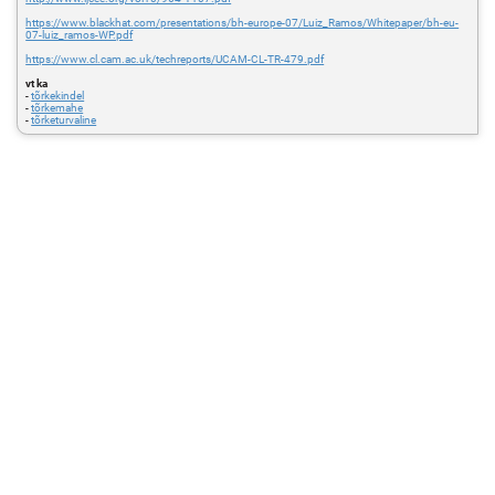
https://www.blackhat.com/presentations/bh-europe-07/Luiz_Ramos/Whitepaper/bh-eu-
07-luiz_ramos-WP.pdf
https://www.cl.cam.ac.uk/techreports/UCAM-CL-TR-479.pdf
vt ka
-
tõrkekindel
-
tõrkemahe
-
tõrketurvaline