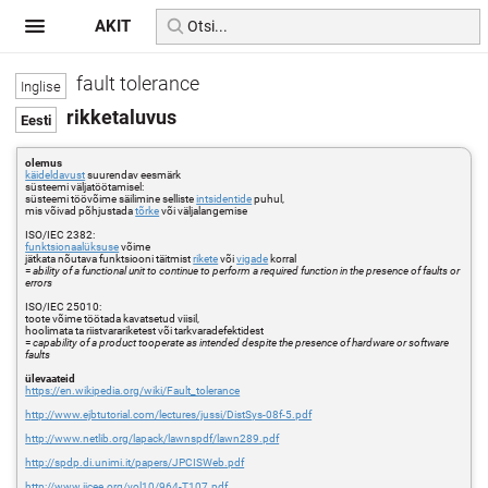
AKIT
fault tolerance
rikketaluvus
olemus
käideldavust
suurendav eesmärk
süsteemi väljatöötamisel:
süsteemi töövõime säilimine selliste
intsidentide
puhul,
mis võivad põhjustada
tõrke
või väljalangemise
ISO/IEC 2382:
funktsionaalüksuse
võime
jätkata nõutava funktsiooni täitmist
rikete
või
vigade
korral
=
ability of a functional unit to continue to perform a required function in the presence of faults or
errors
ISO/IEC 25010:
toote võime töötada kavatsetud viisil,
hoolimata ta riistvarariketest või tarkvaradefektidest
=
capability of a product tooperate as intended despite the presence of hardware or software
faults
ülevaateid
https://en.wikipedia.org/wiki/Fault_tolerance
http://www.ejbtutorial.com/lectures/jussi/DistSys-08f-5.pdf
http://www.netlib.org/lapack/lawnspdf/lawn289.pdf
http://spdp.di.unimi.it/papers/JPCISWeb.pdf
http://www.ijcee.org/vol10/964-T107.pdf