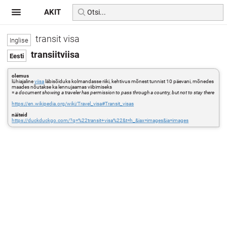
AKIT
transit visa
transiitviisa
olemus
lühiajaline
viisa
läbisõiduks kolmandasse riiki, kehtivus mõnest tunnist 10 päevani, mõnedes
maades nõutakse ka lennujaamas viibimiseks
=
a document showing a traveler has permission to pass through a country, but not to stay there
https://en.wikipedia.org/wiki/Travel_visa#Transit_visas
näiteid
https://duckduckgo.com/?q=%22transit+visa%22&t=h_&iax=images&ia=images