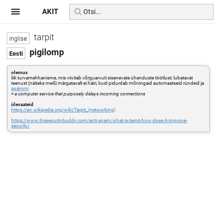
AKIT
tarpit
pigilomp
olemus
liik turvamehhanisme, mis viivitab võrguarvuti sisenevate ühenduste töötlust; lubatavat
teenust (näiteks meili) märgatavalt ei häiri, kuid pidurdab mõningaid automaatseid ründeid ja
spämmi
=
a computer service that purposely delays incoming connections
ülevaateid
https://en.wikipedia.org/wiki/Tarpit_(networking)
https://www.thesecuritybuddy.com/anti-spam/what-is-tarpit-how-does-it-improve-
security/