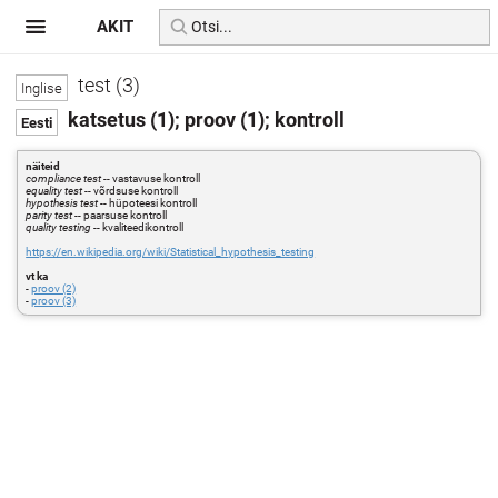
AKIT
test (3)
katsetus (1); proov (1); kontroll
näiteid
compliance test
-- vastavuse kontroll
equality test
-- võrdsuse kontroll
hypothesis test
-- hüpoteesi kontroll
parity test
-- paarsuse kontroll
quality testing
-- kvaliteedikontroll
https://en.wikipedia.org/wiki/Statistical_hypothesis_testing
vt ka
-
proov (2)
-
proov (3)