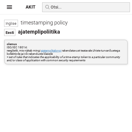
AKIT
timestamping policy
ajatemplipoliitika
olemus
ISO/IEC 18014:
reeglistik, mis näitab mingi
ajatemplitalongi
rakendatavust teatavale ühiste turvanõuetega
kollektiivile ja/või rakenduste klassile
=
set of rules that indicates the applicability of a time-stamp token to a particular community
and/or class of application with common security requirements