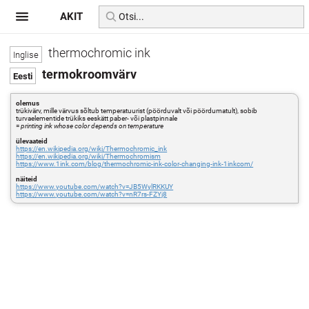
AKIT
thermochromic ink
termokroomvärv
olemus
trükivärv, mille värvus sõltub temperatuurist (pöörduvalt või pöördumatult), sobib
turvaelementide trükiks eeskätt paber- või plastpinnale
=
printing ink whose color depends on temperature
ülevaateid
https://en.wikipedia.org/wiki/Thermochromic_ink
https://en.wikipedia.org/wiki/Thermochromism
https://www.1ink.com/blog/thermochromic-ink-color-changing-ink-1inkcom/
näiteid
https://www.youtube.com/watch?v=JB5WylRKKUY
https://www.youtube.com/watch?v=nR7rs-FZYj8