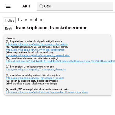
AKIT
transcription
transkriptsioon; transkribeerimine
olemus
(1) lingvistikas
: suulise või viipekõne kirjalik esitus
https://en.wikipedia.org/wiki/Transcription_(linguistics)
(1a) foneetline:
häälikute või viibete täpset esitust taotlev
https://en.wikipedia.org/wiki/Phonetic_transcription
(1b) ortograafiline:
lähtekeele normide järgi
https://en.wikipedia.org/wiki/Orthographic_transcription
(1c) praktiline
: sihtkeele normide ja tavade järgi
https://hrcak.srce.hr/file/244983#:~:text=the%20practical%20transcription.,%2C%20Cincin
(2) bioloogias
: DNH kopeerimine RNH-sse
https://en.wikipedia.org/wiki/Transcription_(biology)
(3) muusikas
: nootidega üles- või ümberkirjutus
https://en.wikipedia.org/wiki/Transcription_(music)
(3a)
teisendus näiteks teatud pillile seadmiseks
(3b)
helide kuulde järgi üleskirjutus noodikirjas
(4) raadio, TV
: saate ajal tehtud salvestis sisekasutuseks
https://en.wikipedia.org/wiki/Electrical_transcription#Transcription_discs