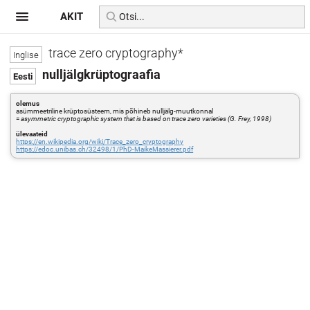
AKIT
trace zero cryptography*
nulljälgkrüptograafia
olemus
asümmeetriline krüptosüsteem, mis põhineb nulljälg-muutkonnal
=
asymmetric cryptographic system that is based on trace zero varieties (G. Frey, 1998)
ülevaateid
https://en.wikipedia.org/wiki/Trace_zero_cryptography
https://edoc.unibas.ch/32498/1/PhD-MaikeMassierer.pdf