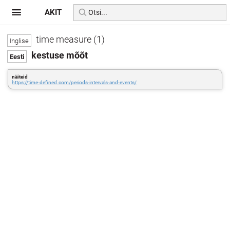
AKIT
time measure (1)
kestuse mõõt
näiteid
https://time-defined.com/periods-intervals-and-events/