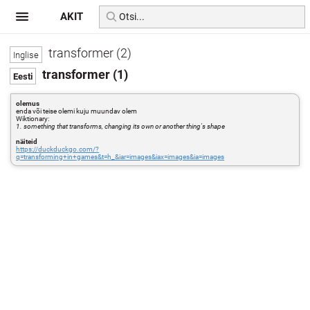
AKIT
transformer (2)
transformer (1)
olemus
enda või teise olemi kuju muundav olem
Wiktionary:
1. something that transforms, changing its own or another thing's shape
näiteid
https://duckduckgo.com/?
q=transforming+in+games&t=h_&iar=images&iax=images&ia=images