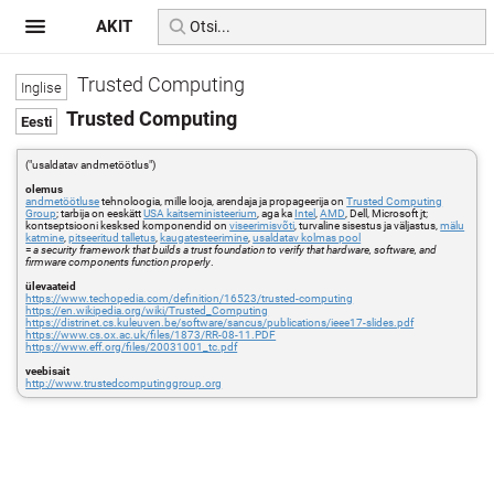
AKIT
Trusted Computing
Trusted Computing
("usaldatav andmetöötlus")
olemus
andmetöötluse
tehnoloogia, mille looja, arendaja ja propageerija on
Trusted Computing
Group
; tarbija on eeskätt
USA kaitseministeerium
, aga ka
Intel
,
AMD
, Dell, Microsoft jt;
kontseptsiooni kesksed komponendid on
viseerimisvõti
, turvaline sisestus ja väljastus,
mälu
katmine
,
pitseeritud talletus
,
kaugatesteerimine
,
usaldatav kolmas pool
=
a security framework that builds a trust foundation to verify that hardware, software, and
firmware components function properly
.
ülevaateid
https://www.techopedia.com/definition/16523/trusted-computing
https://en.wikipedia.org/wiki/Trusted_Computing
https://distrinet.cs.kuleuven.be/software/sancus/publications/ieee17-slides.pdf
https://www.cs.ox.ac.uk/files/1873/RR-08-11.PDF
https://www.eff.org/files/20031001_tc.pdf
veebisait
http://www.trustedcomputinggroup.org