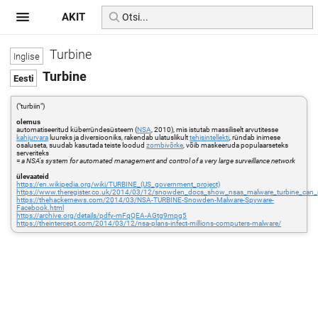
AKIT
Turbine
Turbine
("turbiin")
olemus
automatiseeritud küberründesüsteem (
NSA
, 2010), mis istutab massiliselt arvutitesse
kahjurvara
luureks ja diversiooniks, rakendab ulatuslikult
tehisintellekti
, ründab inimese
osaluseta, suudab kasutada teiste loodud
zombivõrke
, võib maskeeruda populaarseteks
serveriteks
=
a NSA's system for automated management and control of a very large surveillance network
ülevaateid
https://en.wikipedia.org/wiki/TURBINE_(US_government_project)
https://www.theregister.co.uk/2014/03/12/snowden_docs_show_nsas_malware_turbine_can_
https://thehackernews.com/2014/03/NSA-TURBINE-Snowden-Malware-Spyware-
Facebook.html
https://archive.org/details/pdfy-mFqQEA-AGtg9mpg5
https://theintercept.com/2014/03/12/nsa-plans-infect-millions-computers-malware/