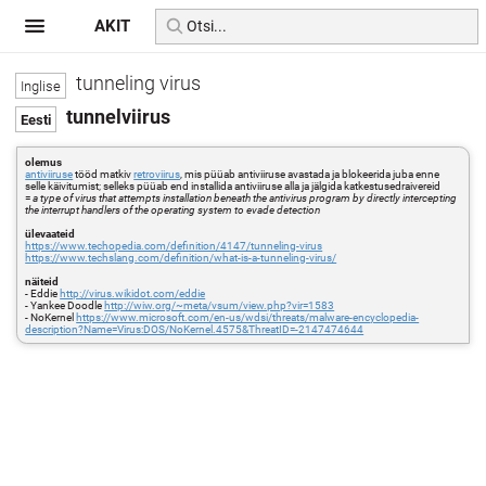
AKIT
tunneling virus
tunnelviirus
olemus
antiviiruse
tööd matkiv
retroviirus
, mis püüab antiviiruse avastada ja blokeerida juba enne
selle käivitumist; selleks püüab end installida antiviiruse alla ja jälgida katkestusedraivereid
=
a type of virus that attempts installation beneath the antivirus program by directly intercepting
the interrupt handlers of the operating system to evade detection
ülevaateid
https://www.techopedia.com/definition/4147/tunneling-virus
https://www.techslang.com/definition/what-is-a-tunneling-virus/
näiteid
- Eddie
http://virus.wikidot.com/eddie
- Yankee Doodle
http://wiw.org/~meta/vsum/view.php?vir=1583
- NoKernel
https://www.microsoft.com/en-us/wdsi/threats/malware-encyclopedia-
description?Name=Virus:DOS/NoKernel.4575&ThreatID=-2147474644