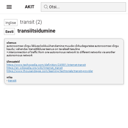
AKIT
transit (2)
transiitsidumine
olemus
autonoomse võrgu liikluse kokkuühendamine muude võrkudega teise autonoomse võrgu
kaudu; vahendav transiitliikluse teenus on tavaliselt tasuline
=
interconnection of traffic from one autonomous network to different networks via another
autonomous network
ülevaateid
https://www.techopedia.com/definition/24981/internet-transit
https://en.wikipedia.org/wiki/Internet_transit
https://www.thousandeyes.com/learning/techtorials/transit-provider
vt ka
-
transiit