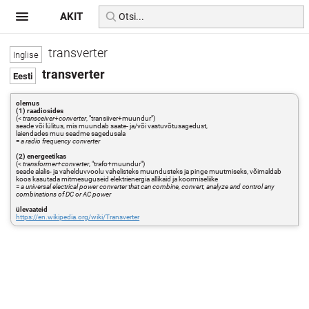
AKIT
transverter
transverter
olemus
(1) raadiosides
(<
transceiver+converter
, "transiiver+muundur")
seade või lülitus, mis muundab saate- ja/või vastuvõtusagedust,
laiendades muu seadme sagedusala
=
a radio frequency converter
(2) energeetikas
(<
transformer+converter
, "trafo+muundur")
seade alalis- ja vahelduvvoolu vahelisteks muundusteks ja pinge muutmiseks, võimaldab
koos kasutada mitmesuguseid elektrienergia allikaid ja koormiseliike
=
a universal electrical power converter that can combine, convert, analyze and control any
combinations of DC or AC power
ülevaateid
https://en.wikipedia.org/wiki/Transverter