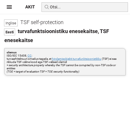
AKIT
TSF self-protection
turvafunktsioonistiku enesekaitse, TSF
enesekaitse
olemus
ISO/IEC 15408,
CC
:
turvaarhitektuuri omadus tagada, et
hindamisobjekti turvafunktsioonistikku
(TSF) ei saa
rikkuda TSF-väline kood ega TSF-välised olemid
=
security architecture property whereby the TSF cannot be corrupted by non-TSF code or
entities
(TOE = target of evaluation TSF = TOE security functionality)