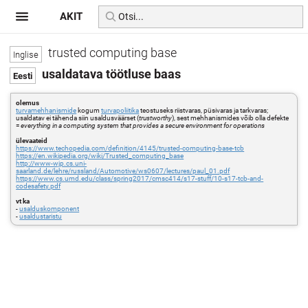
AKIT
trusted computing base
usaldatava töötluse baas
olemus
turvamehhanismide
kogum
turvapoliitika
teostuseks riistvaras, püsivaras ja tarkvaras;
usaldatav ei tähenda siin usaldusväärset (
trustworthy
), sest mehhanismides võib olla defekte
=
everything in a computing system that provides a secure environment for operations
ülevaateid
https://www.techopedia.com/definition/4145/trusted-computing-base-tcb
https://en.wikipedia.org/wiki/Trusted_computing_base
http://www-wjp.cs.uni-
saarland.de/lehre/russland/Automotive/ws0607/lectures/paul_01.pdf
https://www.cs.umd.edu/class/spring2017/cmsc414/s17-stuff/10-s17-tcb-and-
codesafety.pdf
vt ka
-
usalduskomponent
-
usaldustaristu