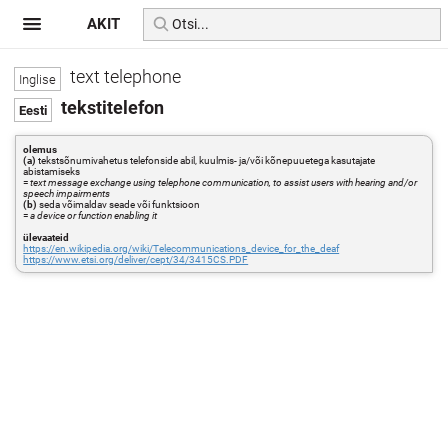
AKIT
text telephone
tekstitelefon
olemus
(a)
tekstsõnumivahetus telefonside abil, kuulmis- ja/või kõnepuuetega kasutajate
abistamiseks
=
text message exchange using telephone communication, to assist users with hearing and/or
speech impairments
(b)
seda võimaldav seade või funktsioon
=
a device or function enabling it
ülevaateid
https://en.wikipedia.org/wiki/Telecommunications_device_for_the_deaf
https://www.etsi.org/deliver/cept/34/3415CS.PDF