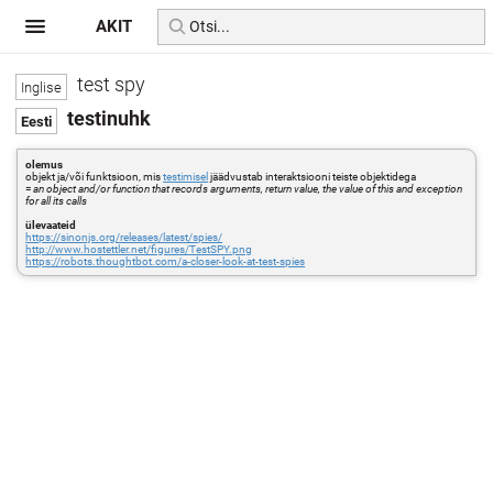
AKIT
test spy
testinuhk
olemus
objekt ja/või funktsioon, mis
testimisel
jäädvustab interaktsiooni teiste objektidega
=
an object and/or function that records arguments, return value, the value of this and exception
for all its calls
ülevaateid
https://sinonjs.org/releases/latest/spies/
http://www.hostettler.net/figures/TestSPY.png
https://robots.thoughtbot.com/a-closer-look-at-test-spies