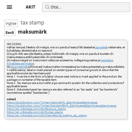
AKIT
tax stamp
maksumärk
ISO 22300:
nähtav tempel, kleebis või märgis, mis on pandud teatud liiki laiatarbe
kaupadele
näitamaks, et
kohaldatav aktsiisimaks on tasutud;
(i) kujult võib see olla kleebis, pitser, trükkmärk või märgis, mis on pandud tootele või
maksustatava artikli pakendile või ümbrisele;
(ii) maksumärgid on instrument valitsuse süsteemis, millega kogutakse ja
kaitstakse
kohaldatavaid makse
;
(iii)
alusmaterjalil
põhinevaid maksumärke nimetatakse ka maksupitseriteks ja maksusiltideks
=
visible stamp, label or mark placed on certain types of consumer goods to show that the
applicable excise tax has been paid
Note 1. It can be in the form of a label, closure seal, indicia or mark applied to the product, the
package or container of the taxable item.
Note 2. Tax stamps are a tool within a government’s system for the collection and protectionof
applicable taxes.
Note 3. Substrate based tax stamps are also referred to as “tax seals” and “tax banderols”
(sometimes spelled “banderoles”).
näiteid
https://duckduckgo.com/?q=tax+stamp&t=h_&iax=images&ia=images
https://duckduckgo.com/?q=tax+banderol&t=h_&iar=images&iax=images&ia=images
https://en.wikipedia.org/wiki/Revenue_stamp
https://en.wikipedia.org/wiki/Excise_stamp
https://en.wikipedia.org/wiki/International_trading_tax_stamp