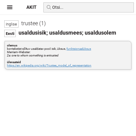
AKIT
trustee (1)
usaldusisik; usaldusmees; usaldusolem
olemus
kontekstist sõltuv usaldatav pool: isik, üksus,
funktsionaalüksus
Merriam-Webster:
2a: one to whom something is entrusted
ülevaateid
https://en.wikipedia.org/wiki/Trustee_model_of_representation