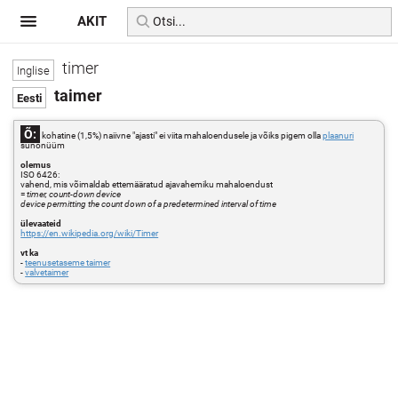
AKIT
timer
taimer
Õ:
kohatine (1,5%) naiivne "ajasti" ei viita mahaloendusele ja võiks pigem olla
plaanuri
sünonüüm
olemus
ISO 6426:
vahend, mis võimaldab ettemääratud ajavahemiku mahaloendust
=
timer, count-down device
device permitting the count down of a predetermined interval of time
ülevaateid
https://en.wikipedia.org/wiki/Timer
vt ka
-
teenusetaseme taimer
-
valvetaimer