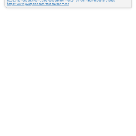
https://launchdarkly.com/blog/test-environments-101-definition-types-and-best/
https://www.javatpoint.com/test-environment