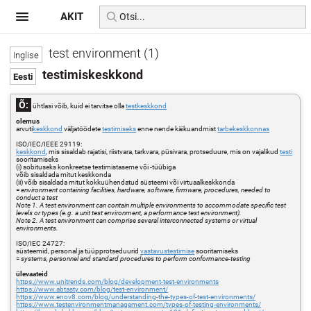
AKIT
test environment (1)
testimiskeskkond
Õ:
ühtlasi võib, kuid ei tarvitse olla
testkeskkond
olemus
arvuti
keskkond
väljatöödete
testimiseks
enne nende käikuandmist
tarbekeskkonnas
ISO/IEC/IEEE 29119:
keskkond
, mis sisaldab rajatisi, riistvara, tarkvara, püsivara, protseduure, mis on vajalikud
testi
sooritamiseks
(i) sobituseks konkreetse testimistaseme või -tüübiga
võib sisaldada mitut keskkonda
(ii) võib sisaldada mitut kokkuühendatud süsteemi või virtuaalkeskkonda
=
environment containing facilities, hardware, software, firmware, procedures, needed to
conduct a test
Note 1. A test environment can contain multiple environments to accommodate specific test
levels or types (e.g. a unit test environment, a performance test environment).
Note 2. A test environment can comprise several interconnected systems or virtual
environments.
ISO/IEC 24727:
süsteemid, personal ja tüüpprotseduurid
vastavustestimise
sooritamiseks
=
systems, personnel and standard procedures to perform conformance-testing
ülevaateid
https://www.unitrends.com/blog/development-test-environments
https://www.abtasty.com/blog/test-environment/
https://www.enov8.com/blog/understanding-the-types-of-test-environments/
https://www.testenvironmentmanagement.com/types-of-testing-environments/