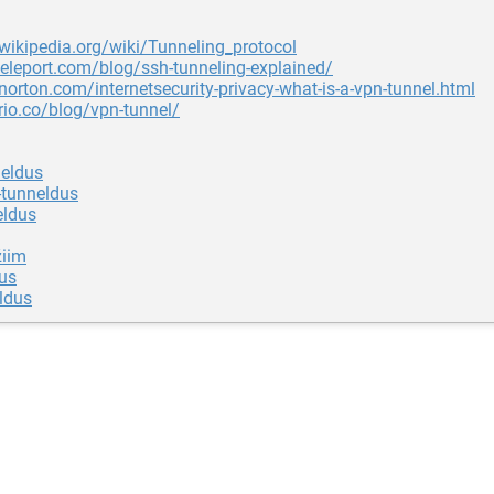
.wikipedia.org/wiki/Tunneling_protocol
teleport.com/blog/ssh-tunneling-explained/
.norton.com/internetsecurity-privacy-what-is-a-vpn-tunnel.html
ario.co/blog/vpn-tunnel/
eldus
tunneldus
eldus
žiim
rus
ldus