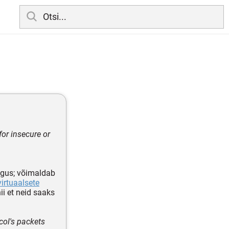
or insecure or
ingus; võimaldab
virtuaalsete
i et neid saaks
col's packets