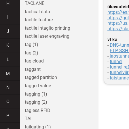
H
TACLANE
ülevaateid
tactical data
https://en
I
https://go
tactile feature
https://us
tactile intaglio printing
https://cl
J
tactile laser engraving
vt ka
tag (1)
-
DNS-tunn
K
-
FTP SSH-
tag (2)
-
jaostunn
L
tag cloud
-
tunnel
-
tunnelire
taggant
-
tunnelvii
M
tagged partition
-
täistunne
tagged value
N
tagging (1)
O
tagging (2)
tagless RFID
P
TAI
tailgating (1)