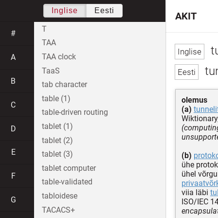
Inglise
Eesti
AKIT
T
#
TAA
t
TAA clock
A
tu
TaaS
B
tab character
table (1)
olemus
C
(a)
tunneli
table-driven routing
Wiktionary
tablet (1)
(computing
D
unsupporte
tablet (2)
E
tablet (3)
(b)
protoko
ühe protok
tablet computer
ühel võrg
F
table-validated
privaatvõr
viia läbi
tu
tabloidese
G
ISO/IEC 1
TACACS+
encapsulat