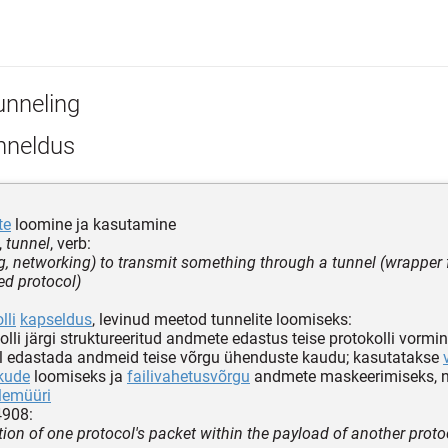
unneling
nneldus
te
loomine ja kasutamine
,
tunnel
, verb:
, networking) to transmit something through a tunnel (wrapper f
d protocol)
lli
kapseldus
, levinud meetod tunnelite loomiseks:
olli järgi struktureeritud andmete edastus teise protokolli vorm
ul edastada andmeid teise võrgu ühenduste kaudu; kasutatakse
kude
loomiseks ja
failivahetusvõrgu
andmete maskeerimiseks, ni
lemüüri
4908:
ion of one protocol's packet within the payload of another proto