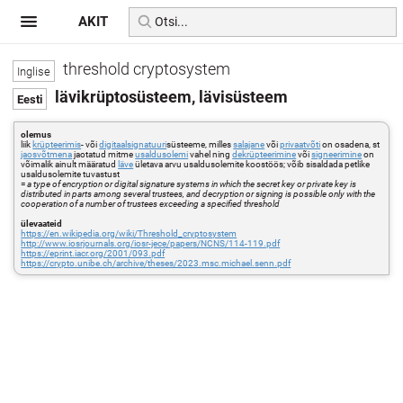
AKIT
threshold cryptosystem
lävikrüptosüsteem, lävisüsteem
olemus
liik
krüpteerimis
- või
digitaalsignatuuri
süsteeme, milles
salajane
või
privaatvõti
on osadena, st
jaosvõtmena
jaotatud mitme
usaldusolemi
vahel ning
dekrüpteerimine
või
signeerimine
on
võimalik ainult määratud
läve
ületava arvu usaldusolemite koostöös; võib sisaldada petlike
usaldusolemite tuvastust
=
a type of encryption or digital signature systems in which the secret key or private key is
distributed in parts among several trustees, and decryption or signing is possible only with the
cooperation of a number of trustees exceeding a specified threshold
ülevaateid
https://en.wikipedia.org/wiki/Threshold_cryptosystem
http://www.iosrjournals.org/iosr-jece/papers/NCNS/114-119.pdf
https://eprint.iacr.org/2001/093.pdf
https://crypto.unibe.ch/archive/theses/2023.msc.michael.senn.pdf