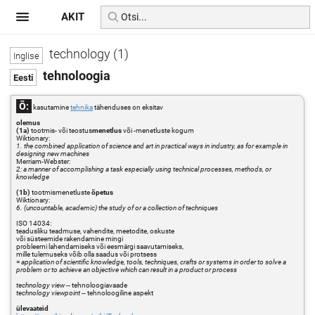
AKIT
technology (1)
tehnoloogia
Õ:
kasutamine
tehnika
tähenduses on eksitav
olemus
(1a)
tootmis- või teostus
menetlus
või -menetluste kogum
Wiktionary:
1. the combined application of science and art in practical ways in industry, as for example in
designing new machines
Merriam-Webster:
2: a manner of accomplishing a task especially using technical processes, methods, or
knowledge
(1b)
tootmismenetluste
õpetus
Wiktionary:
6. (uncountable, academic) the study of or a collection of techniques
ISO 14034:
teadusliku teadmuse, vahendite, meetodite, oskuste
või süsteemide rakendamine mingi
probleemi lahendamiseks või eesmärgi saavutamiseks,
mille tulemuseks võib olla saadus või protsess
=
application of scientific knowledge, tools, techniques, crafts or systems in order to solve a
problem or to achieve an objective which can result in a product or process
technology view
-- tehnoloogiavaade
technology viewpoint
-- tehnoloogiline aspekt
ülevaateid