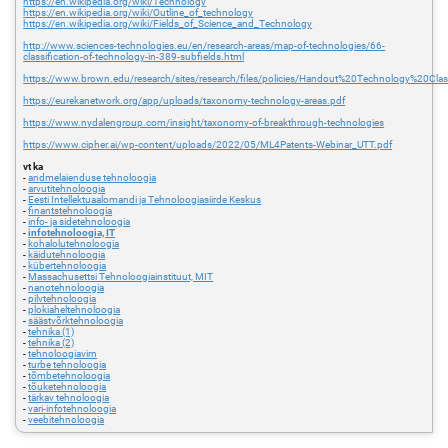
https://en.wikipedia.org/wiki/Technology
https://en.wikipedia.org/wiki/Outline_of_technology
https://en.wikipedia.org/wiki/Fields_of_Science_and_Technology
http://www.sciences-technologies.eu/en/research-areas/map-of-technologies/66-
classification-of-technology-in-389-subfields.html
https://www.brown.edu/research/sites/research/files/policies/Handout%20Technology%20
https://eurekanetwork.org/app/uploads/taxonomy-technology-areas.pdf
https://www.nydalengroup.com/insight/taxonomy-of-breakthrough-technologies
https://www.cipher.ai/wp-content/uploads/2022/05/ML4Patents-Webinar_UTT.pdf
vt ka
-
andmelaienduse tehnoloogia
-
arvutitehnoloogia
-
Eesti Intellektuaalomandi ja Tehnoloogiasiirde Keskus
-
finantstehnoloogia
-
info- ja sidetehnoloogia
-
infotehnoloogia, IT
-
kohalolutehnoloogia
-
käidutehnoloogia
-
kübertehnoloogia
-
Massachusettsi Tehnoloogiainstituut, MIT
-
nanotehnoloogia
-
pilvtehnoloogia
-
plokiaheltehnoloogia
-
säästvõrktehnoloogia
-
tehnika (1)
-
tehnika (2)
-
tehnoloogiavirn
-
turbe tehnoloogia
-
tõmbetehnoloogia
-
tõuketehnoloogia
-
tärkav tehnoloogia
-
vari-infotehnoloogia
-
veebitehnoloogia