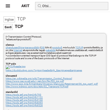
AKIT
TCP
TCP
(= Transmission Control Protocol,
"edastusohje protokoll")
olemus
ühendusepõhine
transpordikihi
(
OSI
kiht 4)
protokoll
, mis kuulub
TCP/IP
-protokollistikku ja
on üks
Interneti
alusprotokolle; tagab
pakettide
kohaletoimetuse usaldatavalt, veatöödeldult
ja õiges järjestuses; vea avastamisel korratakse paketi saatmist
=
a connection-oriented transport layer (OSI layer 4) protocol that belongs to the TCP/IP
protocol suite and is one of the basic protocols of the Internet
TCP-päis
https://duckduckgo.com/?q=tcp+header&t=h_&iax=images&ia=images
ülevaateid
https://en.wikipedia.org/wiki/Transmission_Control_Protocol
https://www.cse.wustl.edu/~jain/bnr/ftp/f20_tcp.pdf
http://www-sop.inria.fr/members/Vincenzo.Mancuso/ReteInternet/06_tcp_part1.pdf
http://www.indigoo.com/dox/itdp/02_Transport/TCP.pdf
standardid
https://tools.ietf.org/html/rfc793
https://tools.ietf.org/html/rfc1122
https://tools.ietf.org/html/rfc3168
https://tools.ietf.org/html/rfc6093
https://tools.ietf.org/html/rfc6528