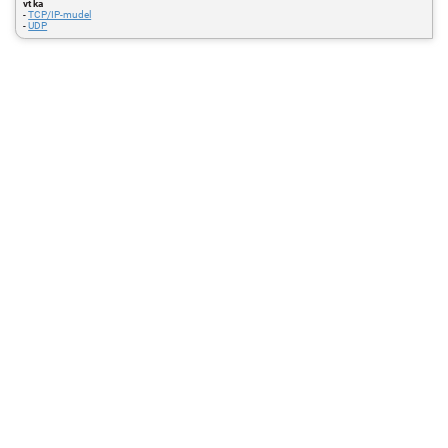
vt ka
-
TCP/IP-mudel
-
UDP