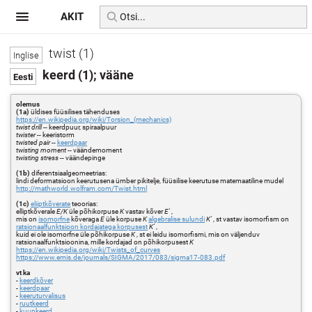
AKIT
twist (1)
keerd (1); vääne
olemus
(1a)
üldises füüsilises tähenduses
https://en.wikipedia.org/wiki/Torsion_(mechanics)
twist drill
-- keerdpuur, spiraalpuur
twister
-- keeristorm
twisted pair
--
keerdpaar
twisting moment
-- väändemoment
twisting stress
-- väändepinge
(1b)
diferentsiaalgeomeetrias:
lindi deformatsioon keerutusena ümber pikitelje, füüsilise keerutuse matemaatiline mudel
http://mathworld.wolfram.com/Twist.html
(1c)
eliiptkõverate
teoorias:
elliptkõverale
E/K
üle põhikorpuse
K
vastav kõver
E'
,
mis on
isomorfne
kõveraga
E
üle korpuse
K
algebralise sulundi
K'
, st vastav isomorfism on
ratsionaalfunktsioon kordajatega korpusest
K'
,
kuid ei ole isomorfne üle põhikorpuse
K
, st ei leidu isomorfismi, mis on väljenduv
ratsionaalfunktsioonina, mille kordajad on põhikorpusest
K
https://en.wikipedia.org/wiki/Twists_of_curves
https://www.emis.de/journals/SIGMA/2017/083/sigma17-083.pdf
vt ka
-
keerdkõver
-
keerdpaar
-
keeruturvalisus
-
ruutkeerd
-
kuupkeerd