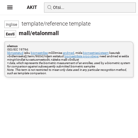
AKIT
template/reference template
mall/etalonmall
olemus
ISO/IEC 19794:
liikmestatud
isiku
biomeetrilise
mõõtmise
andmed
, mida
biomeetriasüsteem
kasutab
võrdlemiseks](/term/9604) hiljem esitatud
biomeetriliste proovidega
; need andmed ei eelda
mingit kindlat tuvastusmeetodit, näiteks malli võrdlust
=
data, which represents the biometric measurement of an enrollee, used by a biometric system
for comparison against subsequently submitted biometric samples
Note. This term is not restricted to mean only data used in any particular recognition method,
such as template comparison.