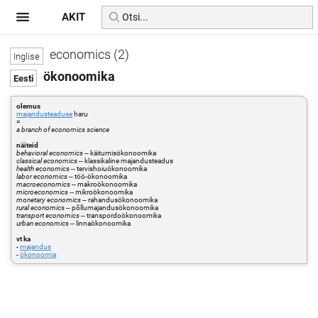
AKIT
economics (2)
ökonoomika
olemus
majandusteaduse
haru
=
a branch of economics science
näiteid
behavioral economics
-- käitumisökonoomika
classical economics
-- klassikaline majandusteadus
health economics
-- tervishoiuökonoomika
labor economics
-- töö-ökonoomika
macroeconomics
-- makroökonoomika
microeconomics
-- mikroökonoomika
monetary economics
-- rahandusökonoomika
rural economics
-- põllumajandusökonoomika
transport economics
-- transpordoökonoomika
urban economics
-- linnaökonoomika
vt ka
-
majandus
-
ökonoomia