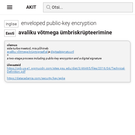
AKIT
enveloped public-key encryption
avaliku võtmega ümbriskrüpteerimine
olemus
side turbe meetod, mis põhineb
avaliku võtmega krüptograafial
ja
digitaalsignatuuril
=
a two-stage process including public-key encryption and a digital signature
ülevaateid
https://cpb-us-e1.wpmucdn.com/sites.psu.edu/dist/3/46465/files/2016/04/Technical-
Definition.pdf
https://datacadamia.com/security/key/epke