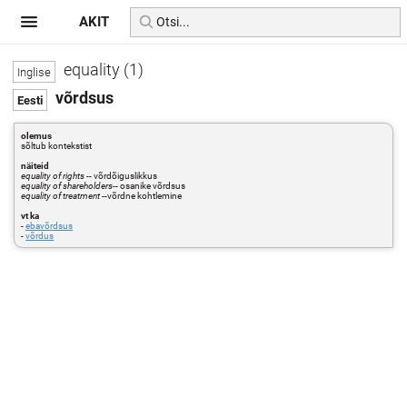
AKIT
equality (1)
võrdsus
olemus
sõltub kontekstist
näiteid
equality of rights
-- võrdõiguslikkus
equality of shareholders
-- osanike võrdsus
equality of treatment
--võrdne kohtlemine
vt ka
-
ebavõrdsus
-
võrdus