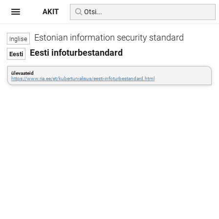
AKIT
Estonian information security standard
Eesti infoturbestandard
ülevaateid
https://www.ria.ee/et/kuberturvalisus/eesti-infoturbestandard.html