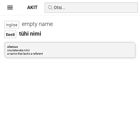
AKIT
empty name
tühi nimi
olemus
osutatavata nimi
a name that lacks a referent