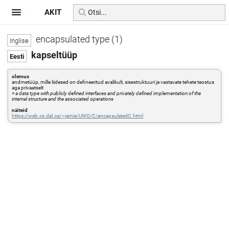
AKIT
encapsulated type (1)
kapseltüüp
olemus
andmetüüp, mille liidesed on defineeritud avalikult, sisestruktuuri ja vastavate tehete teostus
aga privaatselt
=
a data type with publicly defined interfaces and privately defined implementation of the
internal structure and the associated operations
näiteid
https://web.cs.dal.ca/~jamie/UWO/C/encapsulatedC.html