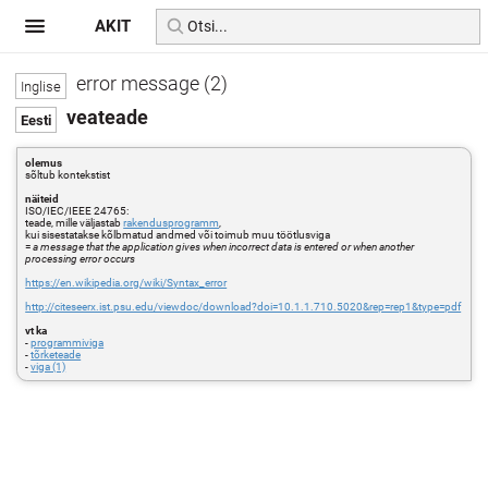
AKIT
error message (2)
veateade
olemus
sõltub kontekstist
näiteid
ISO/IEC/IEEE 24765:
teade, mille väljastab
rakendusprogramm
,
kui sisestatakse kõlbmatud andmed või toimub muu töötlusviga
=
a message that the application gives when incorrect data is entered or when another
processing error occurs
https://en.wikipedia.org/wiki/Syntax_error
http://citeseerx.ist.psu.edu/viewdoc/download?doi=10.1.1.710.5020&rep=rep1&type=pdf
vt ka
-
programmiviga
-
tõrketeade
-
viga (1)