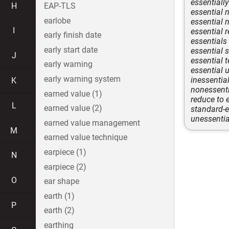
essentially
H
EAP-TLS
essential 
earlobe
essential 
I
essential 
early finish date
essentials
early start date
essential 
J
essential t
early warning
essential 
early warning system
inessentia
K
nonessent
earned value (1)
reduce to 
L
earned value (2)
standard-e
unessentia
earned value management
M
earned value technique
earpiece (1)
N
earpiece (2)
O
ear shape
earth (1)
P
earth (2)
earthing