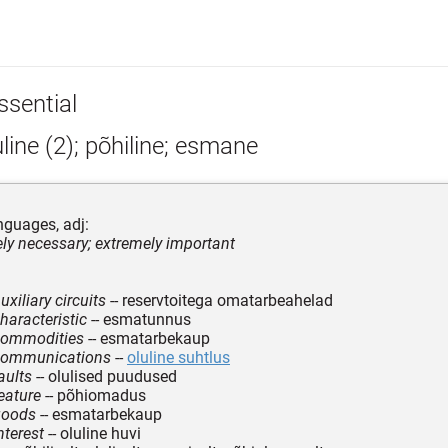
ssential
line (2); põhiline; esmane
guages, adj:
ely necessary; extremely important
uxiliary circuits
-- reservtoitega omatarbeahelad
haracteristic
-- esmatunnus
 commodities
-- esmatarbekaup
 communications
--
oluline suhtlus
aults
-- olulised puudused
feature
-- põhiomadus
goods
-- esmatarbekaup
nterest
-- oluline huvi