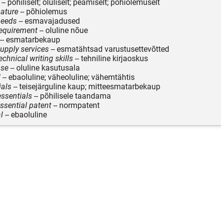
-- põhiliselt; oluliselt; peamiselt; põhiolemuselt
nature
-- põhiolemus
needs
-- esmavajadused
requirement
-- oluline nõue
-- esmatarbekaup
supply services
-- esmatähtsad varustusettevõtted
echnical writing skills
-- tehniline kirjaoskus
use
-- oluline kasutusala
l
-- ebaoluline; väheoluline; vähemtähtis
ials
-- teisejärguline kaup; mitteesmatarbekaup
essentials
-- põhilisele taandama
ssential patent
-- normpatent
l
-- ebaoluline