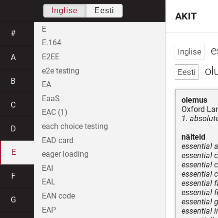
Inglise
Eesti
AKIT
E
#
E.164
e
E2EE
A
olu
e2e testing
B
EA
EaaS
olemus
C
Oxford Lan
EAC (1)
1. absolut
each choice testing
D
näiteid
EAD card
essential a
E
eager loading
essential c
essential
EAI
essential
F
EAL
essential f
essential 
EAN code
G
essential 
EAP
essential i