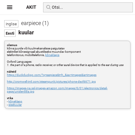
AKIT
earpiece (1)
kuular
olemus
kõrva juurde või kuulmekanalisse paigutatav
elektrilist kõnesignaali akustiliseks muundav komponent
telefonitorus, mobiiltelefonis,
kõneklapis
Oxford Languages:
1. the part of a phone, radio receiver, or other aural device that is applied to the ear during use
näiteid
https://duckduckgo.com/?q=earpiece&t=h_&iax=images&ia=images
http://cromwell-intl.com/steampunk/pictures/phone-dscf4671.jpg
https://images-na.ssl-images-amazon.com/images/G/01/electronics/detail-
page/uniden88a.jpg
vt ka
-
kõneklapp
-
sisekuular