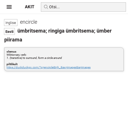
AKIT
encircle
ümbritsema; ringiga ümbritsema; ümber
piirama
olemus
Wiktionary, verb:
1. (transitive) to surround, form a circle around
piltlikult
https://duckduckgo.com/?q=encircle&t=h_&iax=images&ia=images