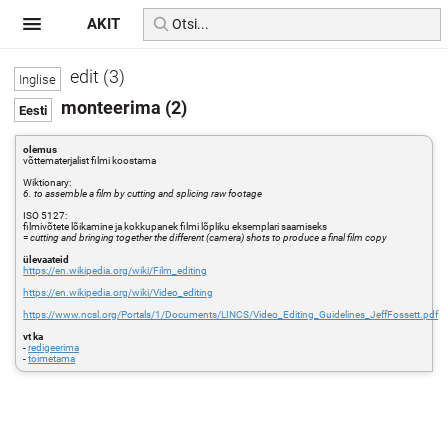
AKIT
edit (3)
monteerima (2)
olemus
võttematerjalist filmi koostama
Wiktionary:
6. to assemble a film by cutting and splicing raw footage
ISO 5127:
filmivõtete lõikamine ja kokkupanek filmi lõpliku eksemplari saamiseks
=
cutting and bringing together the different (camera) shots to produce a final film copy
ülevaateid
https://en.wikipedia.org/wiki/Film_editing
https://en.wikipedia.org/wiki/Video_editing
https://www.ncsl.org/Portals/1/Documents/LINCS/Video_Editing_Guidelines_JeffFossett.pdf
vt ka
-
redigeerima
-
toimetama