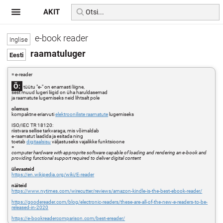
AKIT
e-book reader
raamatuluger
= e-reader
Õ:
tüütu "e-" on enamasti liigne,
sest muud lugeri liigid on üha haruldasemad
ja raamatute lugemiseks neid lihtsalt pole
olemus
kompaktne eriarvuti
elektrooniliste raamatute
lugemiseks
ISO/IEC TR 18120:
riistvara sellise tarkvaraga, mis võimaldab
e-raamatut laadida ja esitada ning
toetab
digitaalsisu
väljastuseks vajalikke funktsioone
=
computer hardware with approprite software capable of loading and rendering an e-book and
providing functional support required to deliver digital content
ülevaateid
https://en.wikipedia.org/wiki/E-reader
näiteid
https://www.nytimes.com/wirecutter/reviews/amazon-kindle-is-the-best-ebook-reader/
https://goodereader.com/blog/electronic-readers/these-are-all-of-the-new-e-readers-to-be-
released-in-2020
https://e-bookreadercomparison.com/best-ereader/