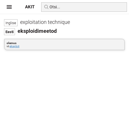
AKIT
exploitation technique
eksploidimeetod
olemus
vt
eksploit