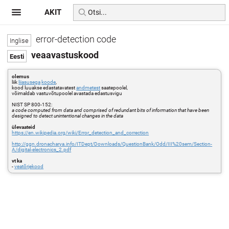
AKIT
error-detection code
veaavastuskood
olemus
liik
liiasusega
koode
,
kood luuakse edastatavatest
andmetest
saatepoolel,
võimaldab vastuvõtupoolel avastada edastusvigu
NIST SP 800-152:
a code computed from data and comprised of redundant bits of information that have been
designed to detect unintentional changes in the data
ülevaateid
https://en.wikipedia.org/wiki/Error_detection_and_correction
http://ggn.dronacharya.info/ITDept/Downloads/QuestionBank/Odd/III%20sem/Section-
A/digital-electronics_2.pdf
vt ka
-
veatõrjekood